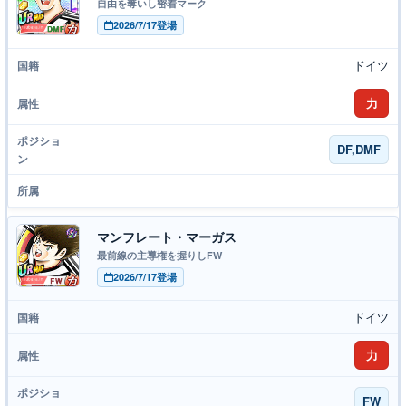
自由を奪いし密着マーク
2026/7/17登場
ドイツ
力
DF,DMF
マンフレート・マーガス
最前線の主導権を握りしFW
2026/7/17登場
ドイツ
力
FW