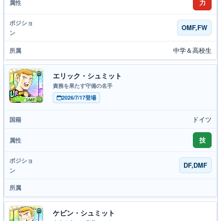
力
OMF,FW
中学＆高校生
エリック・シュミット
責務を果たす守備の名手
2026/7/17登場
ドイツ
技
DF,DMF
ケビン・シュミット