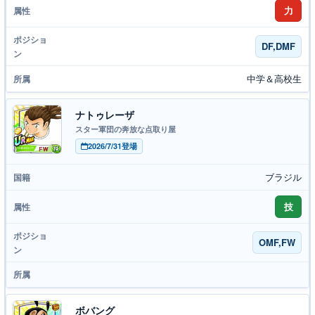
力
DF,DMF
中学＆高校生
ナトゥレーザ
スター軍団の奔放な点取り屋
2026/7/31登場
ブラジル
技
OMF,FW
ボバング