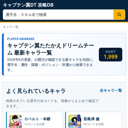
サ
イ
キャラ一覧
ト
内
PLAYER DATABASE
検
キャプテン翼たたかえドリームチー
索
ム 最新キャラ一覧
登録選手
1,999
2026年8月更新。公開日が確認できる新キャラを先頭に、
選手名・属性・国籍・ポジション・所属から検索できま
す。
よく見られているキャラ
全キャラ一覧
検索されている選手の全カードを、画像からまとめて確認で
きます。
ロベルト・本郷
若島津 健
14カードを比較
32カードを比較