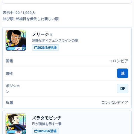
表示中: 20 / 1,999人
並び順: 登場日を優先した新しい順
メリージョ
冷静なディフェンスラインの要
2026/8/6登場
コロンビア
速
DF
ロンバルディア
ズラタモビッチ
己が価値を示す一撃
2026/8/6登場