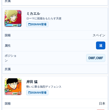
ミカエル
ローマに祝福をもたらす天使
2026/8/6登場
スペイン
速
DMF,OMF
岸田 猛
勢いに乗る強烈ディフェンス
2026/8/6登場
日本