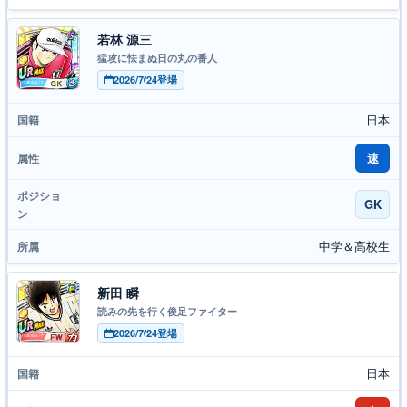
若林 源三
猛攻に怯まぬ日の丸の番人
2026/7/24登場
日本
速
GK
中学＆高校生
新田 瞬
読みの先を行く俊足ファイター
2026/7/24登場
日本