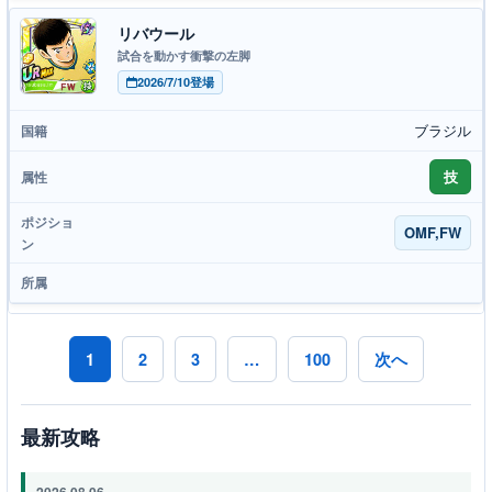
リバウール
試合を動かす衝撃の左脚
2026/7/10登場
ブラジル
技
OMF,FW
1
2
3
…
100
次へ
最新攻略
2026.08.06