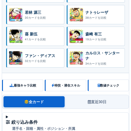
若林 源三
ナトゥレーザ
30カードを比較
38カードを比較
葵 新伍
森崎 有三
41カードを比較
19カードを比較
カルロス・サンター
ファン・ディアス
ナ
32カードを比較
34カードを比較
最強キャラ比較
特技・潜在スキル
数値チェック
全カード
直近30日
絞り込み条件
選手名・国籍・属性・ポジション・所属