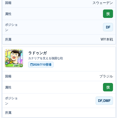
スウェーデン
技
DF
WY本戦
ラドゥンガ
カナリアを支える強固な柱
2026/7/10登場
ブラジル
技
DF,DMF