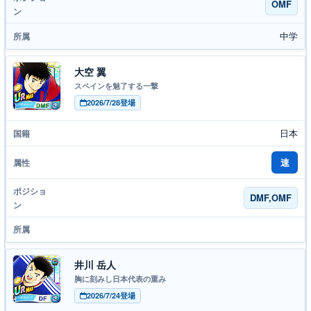
OMF
中学
大空 翼
スペインを魅了する一撃
2026/7/28登場
日本
速
DMF,OMF
井川 岳人
胸に刻みし日本代表の重み
2026/7/24登場