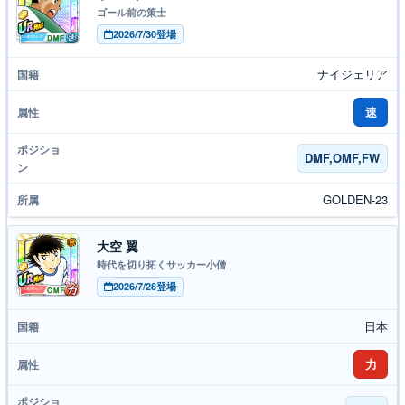
ゴール前の策士
2026/7/30登場
ナイジェリア
速
DMF,OMF,FW
GOLDEN-23
大空 翼
時代を切り拓くサッカー小僧
2026/7/28登場
日本
力