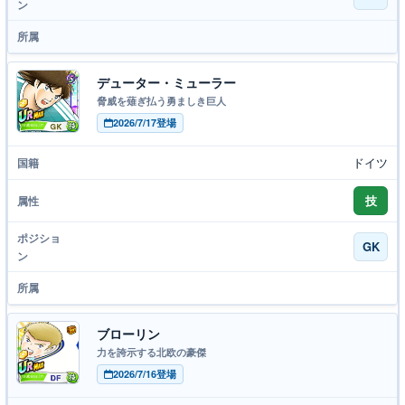
デューター・ミューラー
脅威を薙ぎ払う勇ましき巨人
2026/7/17登場
ドイツ
技
GK
ブローリン
力を誇示する北欧の豪傑
2026/7/16登場