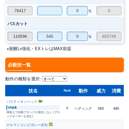
％
パスカット
％
※覚醒Lv強化・EXトレはMAX前提
必殺技一覧
動作の種類を選択:
技名
動作
威力
消費
Rank
バスティオンヘッド
SP効果
ヘディング
565
485
S
弾道上で自動ブロックが発生しない (ブロ
ックオーダーも含む)
ゲルマンコンビボレー(EX)