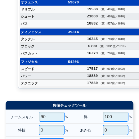
オフェンス
59070
ドリブル
19538
（素：465位／1810）
シュート
21000
（素：426位／1810）
パス
18532
（素：527位／1810）
ディフェンス
39314
タックル
16245
（素：716位／1810）
ブロック
6790
（素：1091位／1810）
パスカット
16279
（素：706位／1810）
フィジカル
54206
スピード
17517
（素：674位／2002）
パワー
18839
（素：617位／2002）
テクニック
17850
（素：687位／2002）
数値チェックツール
チームスキル
％
絆
％
特技
％
あき心
％