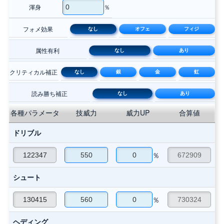
渾身
％
フォメ効果
なし
オフェ
フィジ
属性有利
なし
あり
クリティカル補正
なし
銀
金
虹
読み勝ち補正
なし
あり
各種パラメータ
技威力
威力UP
合算値
ドリブル
％
シュート
％
ヘディング