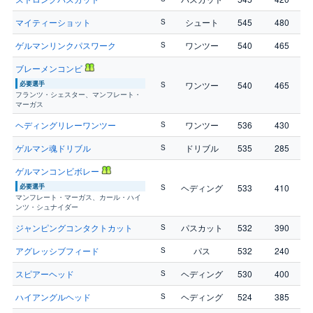
マイティーショット
シュート
545
480
S
ゲルマンリンクパスワーク
ワンツー
540
465
S
ブレーメンコンビ
必要選手
ワンツー
540
465
S
フランツ・シェスター、マンフレート・
マーガス
ヘディングリレーワンツー
ワンツー
536
430
S
ゲルマン魂ドリブル
ドリブル
535
285
S
ゲルマンコンビボレー
必要選手
ヘディング
533
410
S
マンフレート・マーガス、カール・ハイ
ンツ・シュナイダー
ジャンピングコンタクトカット
パスカット
532
390
S
アグレッシブフィード
パス
532
240
S
スピアーヘッド
ヘディング
530
400
S
ハイアングルヘッド
ヘディング
524
385
S