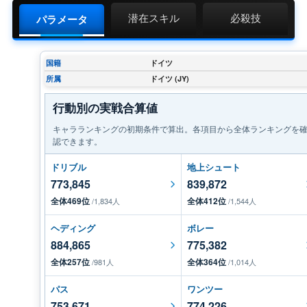
潜在スキル
必殺技
パラメータ
国籍
ドイツ
所属
ドイツ (JY)
行動別の実戦合算値
キャラランキングの初期条件で算出。各項目から全体ランキングを
認できます。
ドリブル
地上シュート
773,845
839,872
全体469位
全体412位
/1,834人
/1,544人
ヘディング
ボレー
884,865
775,382
全体257位
全体364位
/981人
/1,014人
パス
ワンツー
753,671
774,226