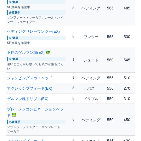
SP効果
SP効果を確認中
ヘディング
565
485
S
必要選手
マンフレート・マーガス、カール・ハイ
ンツ・シュナイダー
ヘディングリレーワンツー(EX)
ワンツー
565
530
S
SP効果
SP効果を確認中
不屈のゲルマン魂(EX)
SP効果
シュート
560
545
S
遠いところから放っても威力が落ちにく
い
ジャンピングスカイヘッド
ヘディング
555
510
S
アグレッシブフィード(EX)
パス
550
270
S
ゲルマン魂ドリブル(EX)
ドリブル
550
310
S
ブレーメンコンビネーションヘッ
ド
ヘディング
550
450
S
必要選手
フランツ・シェスター、マンフレート・
マーガス
ストロングパスカット
パスカット
545
420
S