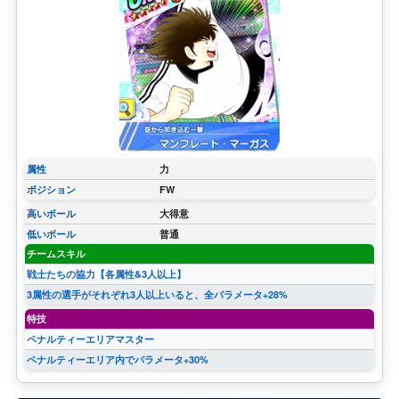
属性
力
ポジション
FW
高いボール
大得意
低いボール
普通
チームスキル
戦士たちの協力【各属性&3人以上】
3属性の選手がそれぞれ3人以上いると、全パラメータ+28%
特技
ペナルティーエリアマスター
ペナルティーエリア内でパラメータ+30%