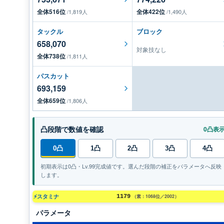
全体516位
全体422位
/1,819人
/1,490人
タックル
ブロック
658,070
対象技なし
全体738位
/1,811人
パスカット
693,159
全体659位
/1,806人
凸段階で数値を確認
0凸表
0凸
1凸
2凸
3凸
4凸
初期表示は0凸・Lv.99完成値です。選んだ段階の補正をパラメータへ反映
します。
⚡スタミナ
1179
（素：1068位／2002）
パラメータ